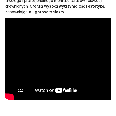
trwałego i profesjonalnego montażu tarasów i elewacji
drewnianych. Oferują
wysoką wytrzymałość
i
estetykę
,
zapewniając
długotrwałe efekty
.