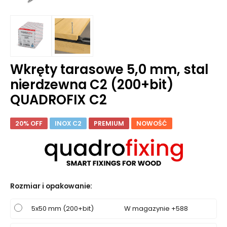
Wkręty tarasowe 5,0 mm, stal
nierdzewna C2 (200+bit)
QUADROFIX C2
20% OFF
INOX C2
PREMIUM
NOWOŚĆ
Rozmiar i opakowanie
:
5x50 mm (200+bit)
W magazynie +588