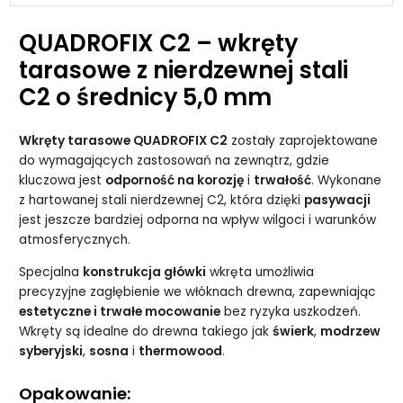
QUADROFIX C2 – wkręty
tarasowe z nierdzewnej stali
C2 o średnicy 5,0 mm
Wkręty tarasowe QUADROFIX C2
zostały zaprojektowane
do wymagających zastosowań na zewnątrz, gdzie
kluczowa jest
odporność na korozję
i
trwałość
. Wykonane
z hartowanej stali nierdzewnej C2, która dzięki
pasywacji
jest jeszcze bardziej odporna na wpływ wilgoci i warunków
atmosferycznych.
Specjalna
konstrukcja główki
wkręta umożliwia
precyzyjne zagłębienie we włóknach drewna, zapewniając
estetyczne i trwałe mocowanie
bez ryzyka uszkodzeń.
Wkręty są idealne do drewna takiego jak
świerk
,
modrzew
syberyjski
,
sosna
i
thermowood
.
Opakowanie: