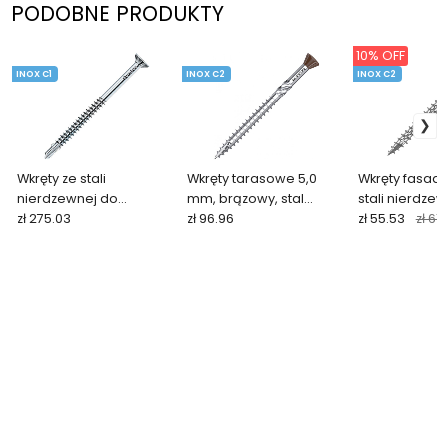
PODOBNE PRODUKTY
10% OFF
INOX C1
INOX C2
INOX C2
Wkręty ze stali
Wkręty tarasowe 5,0
Wkręty fasad
nierdzewnej do
mm, brązowy, stal
stali nierdze
konstrukcji stalowych
zł 275.03
nierdzewna C2, TORX
zł 96.96
mm (200 szt. 
zł 55.53
zł 61.
(200 szt.)
(200 szt. + bit)
QUADROFIX C