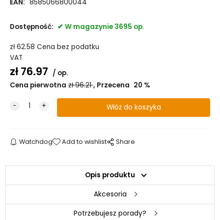
EAN:
8585066800044
Dostępność:
W magazynie 3695 op.
zł
62.58
Cena bez podatku
VAT
zł
76.97
op.
Cena pierwotna
zł
96.21
Przecena
20
%
Watchdog
Add to wishlist
Share
Opis produktu
Akcesoria
Potrzebujesz porady?