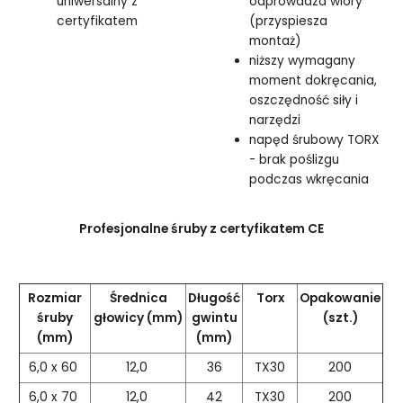
uniwersalny z
odprowadza wióry
certyfikatem
(przyspiesza
montaż)
niższy wymagany
moment dokręcania,
oszczędność siły i
narzędzi
napęd śrubowy TORX
- brak poślizgu
podczas wkręcania
Profesjonalne śruby z certyfikatem CE
Rozmiar
Średnica
Długość
Torx
Opakowanie
śruby
głowicy (mm)
gwintu
(szt.)
(mm)
(mm)
6,0 x 60
12,0
36
TX30
200
6,0 x 70
12,0
42
TX30
200