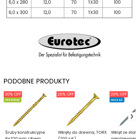
6,0 x 280
12,0
70
TX30
100
6,0 x 300
12,0
70
TX30
100
PODOBNE PRODUKTY
30% OFF
20% OFF
20% OFF
SPRZEDAŻ
INOX A2
Śruby konstrukcyjne
Wkręty do drewna, TORX
Wkręt ze stali
8×320 mm z łbem
(200 szt.)
nierdzewnej 