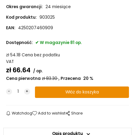
Okres gwarancji:
24 miesiące
6,0x160 mm (100)
W magazynie +17
Kod produktu:
903025
6,0x180 mm (100)
8 -10 dní
EAN:
4250207460909
6,0x200 mm (100)
W magazynie +6
Dostępność:
W magazynie 81 op.
6,0x220 mm (100)
W magazynie +1
zł
54.18
Cena bez podatku
VAT
6,0x240 mm (100)
8 -10 dní
zł
66.64
op.
Cena pierwotna
zł
83.30
Przecena
20
%
6,0x260 mm (100)
W magazynie +1
6,0x280 mm (100)
W magazynie +2
6,0x300 mm (100)
W magazynie +2
Watchdog
Add to wishlist
Share
Opis produktu