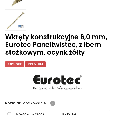
Wkręty konstrukcyjne 6,0 mm,
Eurotec Paneltwistec, z łbem
stożkowym, ocynk żółty
20% OFF
PREMIUM
Rozmiar i opakowanie
:
6,0x60 mm (200)
8 -10 dní