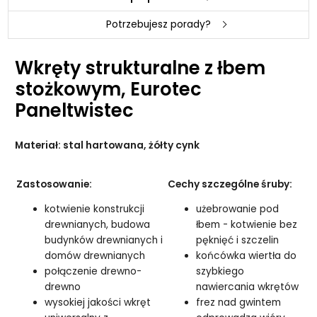
Potrzebujesz porady?
Wkręty strukturalne z łbem
stożkowym, Eurotec
Paneltwistec
Materiał: stal hartowana, żółty cynk
Zastosowanie:
Cechy szczególne śruby:
kotwienie konstrukcji
użebrowanie pod
drewnianych, budowa
łbem - kotwienie bez
budynków drewnianych i
pęknięć i szczelin
domów drewnianych
końcówka wiertła do
połączenie drewno-
szybkiego
drewno
nawiercania wkrętów
wysokiej jakości wkręt
frez nad gwintem