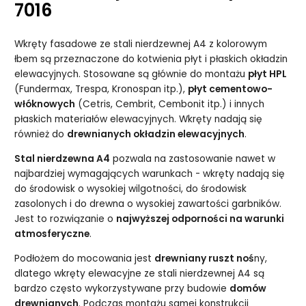
7016
Wkręty fasadowe ze stali nierdzewnej A4 z kolorowym
łbem są przeznaczone do kotwienia płyt i płaskich okładzin
elewacyjnych. Stosowane są głównie do montażu
płyt HPL
(Fundermax, Trespa, Kronospan itp.),
płyt cementowo-
włóknowych
(Cetris, Cembrit, Cembonit itp.) i innych
płaskich materiałów elewacyjnych. Wkręty nadają się
również do
drewnianych okładzin elewacyjnych
.
Stal nierdzewna A4
pozwala na zastosowanie nawet w
najbardziej wymagających warunkach - wkręty nadają się
do środowisk o wysokiej wilgotności, do środowisk
zasolonych i do drewna o wysokiej zawartości garbników.
Jest to rozwiązanie o
najwyższej odporności na warunki
atmosferyczne
.
Podłożem do mocowania jest
drewniany ruszt noś
ny,
dlatego wkręty elewacyjne ze stali nierdzewnej A4 są
bardzo często wykorzystywane przy budowie
domów
drewnianych
. Podczas montażu samej konstrukcji