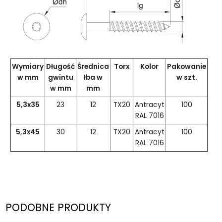
Wymiary
Długość
Średnica
Torx
Kolor
Pakowanie
w mm
gwintu
łba w
w szt.
w mm
mm
5,3x35
23
12
TX20
Antracyt
100
RAL 7016
5,
3x45
30
12
TX20
Antracyt
100
RAL 7016
PODOBNE PRODUKTY