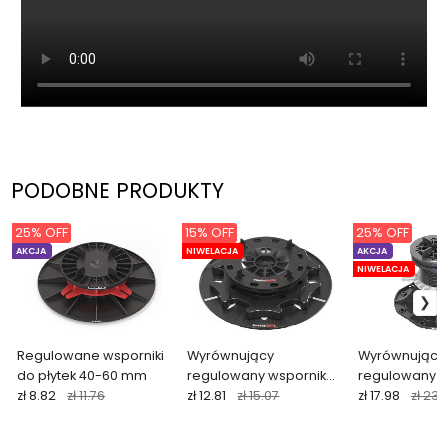
PODOBNE PRODUKTY
25% OFF
15% OFF
25% OFF
AKCJA
NIWELACJA
AKCJA
NIWELACJA
Regulowane wsporniki
Wyrównujący
Wyrównujący
do płytek 40-60 mm
regulowany wspornik
regulowany w
zł 8.82
zł 11.76
do płytek 24-41 mm
zł 12.81
zł 15.07
do płytek 85
zł 17.98
zł 23.
ARKIMEDE (przerwa 2-4
mm)