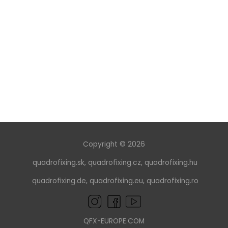
Copyright © 2026
quadrofixing.sk
,
quadrofixing.cz
,
quadrofixing.hu
quadrofixing.de
,
quadrofixing.eu
,
quadrofixing.ro
QFX-EUROPE.COM