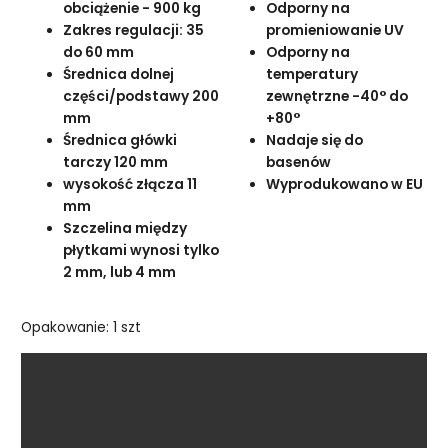
obciążenie - 900 kg
Odporny na
Zakres regulacji: 35
promieniowanie UV
do 60 mm
Odporny na
Średnica dolnej
temperatury
części/podstawy 200
zewnętrzne -40° do
mm
+80°
Średnica główki
Nadaje się do
tarczy 120 mm
basenów
wysokość złącza 11
Wyprodukowano w EU
mm
Szczelina między
płytkami wynosi tylko
2 mm, lub 4 mm
Opakowanie: 1 szt