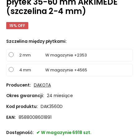
płytek 35-60 mm ARKIMEDE
(szczelina 2-4 mm)
15% OFF
Szczelina między płytkami
:
2 mm
W magazynie +2353
4 mm
W magazynie +4565
Producent:
DAKOTA
Okres gwarancji:
24 miesiące
Kod produktu:
DAK3560D
EAN:
8588008601891
Dostępność:
W magazynie 6918 szt.