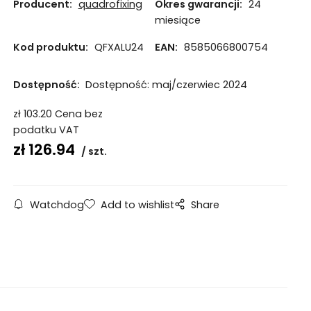
Producent:
quadrofixing
Okres gwarancji:
24
miesiące
Kod produktu:
QFXALU24
EAN:
8585066800754
Dostępność:
Dostępność: maj/czerwiec 2024
zł
103.20
Cena bez
podatku VAT
zł
126.94
szt.
Watchdog
Add to wishlist
Share