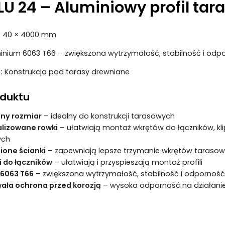
U 24 – Aluminiowy profil tar
× 40 × 4000 mm
nium 6063 T66 – zwiększona wytrzymałość, stabilność i odp
:
Konstrukcja pod tarasy drewniane
duktu
ny rozmiar
– idealny do konstrukcji tarasowych
lizowane rowki
– ułatwiają montaż wkrętów do łączników, k
ych
one ścianki
– zapewniają lepsze trzymanie wkrętów taraso
i do łączników
– ułatwiają i przyspieszają montaż profili
 6063 T66
– zwiększona wytrzymałość, stabilność i odporność
ała ochrona przed korozją
– wysoka odporność na działani