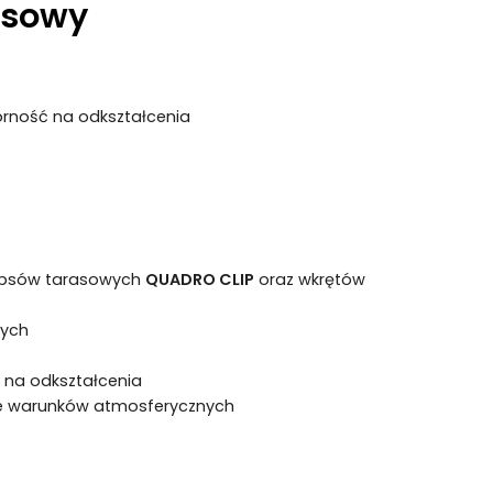
asowy
orność na odkształcenia
lipsów tarasowych
QUADRO CLIP
oraz wkrętów
wych
 na odkształcenia
e warunków atmosferycznych