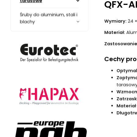
tarasowe
QFX-AL
Śruby do aluminium, stali i
Wymiary:
24 
blachy
Materiał:
Alumi
Zastosowanie
Cechy pro
Optymal
Zoptyma
tarasow
Wzmocni
Zatrzask
Materiał
Długotrw