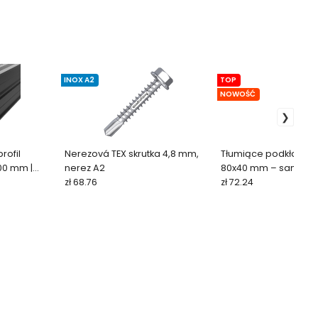
INOX A2
TOP
NOWOŚĆ
rofil
Nerezová TEX skrutka 4,8 mm,
Tłumiące podkładki 
00 mm |
nerez A2
80x40 mm – samopr
zł 68.76
zł 72.24