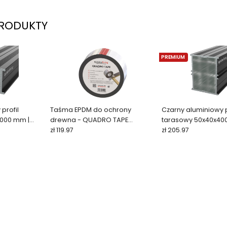
RODUKTY
PREMIUM
profil
Taśma EPDM do ochrony
Czarny aluminiowy p
000 mm |
drewna - QUADRO TAPE
tarasowy 50x40x40
(1x77x20000 mm)
zł 119.97
QFX-ALU 50 BLACK
zł 205.97