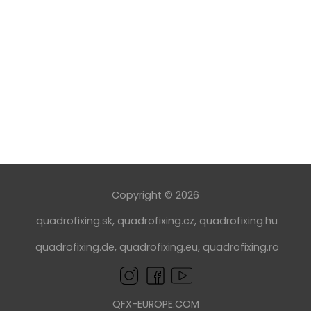
Copyright © 2026
quadrofixing.sk
,
quadrofixing.cz
,
quadrofixing.hu
quadrofixing.de
,
quadrofixing.eu
,
quadrofixing.ro
QFX-EUROPE.COM