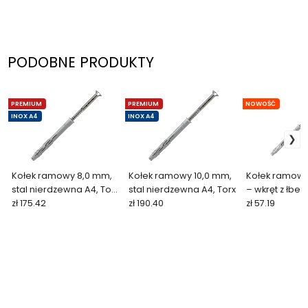
PODOBNE PRODUKTY
PREMIUM
PREMIUM
NOWOŚĆ
INOX A4
INOX A4
Kołek ramowy 8,0 mm,
Kołek ramowy 10,0 mm,
Kołek ramowy
stal nierdzewna A4, Torx
stal nierdzewna A4, Torx
– wkręt z łbe
(100/50 szt.)
zł 175.42
zł 190.40
sześciokątnym
zł 57.19
podkładką, To