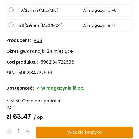
19/20mm (M12/M16)
W magazynie +9
28/29mm (M20/M24)
W magazynie +1
Producent:
PGB
Okres gwarancji:
24 miesiące
Kod produktu:
5902134722696
EAN:
5902134722696
Dostępność:
W magazynie 18 op.
zł
51.60
Cena bez podatku
VAT
zł
63.47
op.