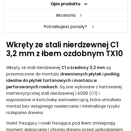
Opis produktu
Akcesoria
Potrzebujesz porady?
Wkręty ze stali nierdzewnej C1
3,2 mm z łbem ozdobnym TX10
Wkręty ze stali nierdzewnej
C1 o średnicy 3,2 mm
są
przeznaczone do montażu
drewnianych płytek i podłóg
,
idealne do płytek tartanowych i montażu w
perforowanych rowkach
. Są one wykonane z hartowanej
martenzytycznej stali nierdzewnej 1.4006 (C1) i
wyposażone w końcówkę samowiercącą, która umożliwia
montaż bez wstępnego nawiercania i minimalizuje ryzyko
rozłupania drewna.
Gwint frezujący i rowki frezujące pod łbem zmniejszają
moment dokręcania i chronią drewno przed uszkodzeniem.