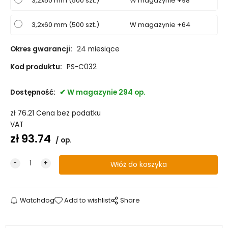
3,2x50 mm (500 szt.)
W magazynie +98
3,2x60 mm (500 szt.)
W magazynie +64
Okres gwarancji:
24 miesiące
Kod produktu:
PS-C032
Dostępność:
W magazynie 294 op.
zł
76.21
Cena bez podatku
VAT
zł
93.74
op.
Watchdog
Add to wishlist
Share