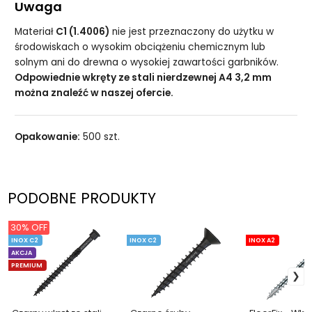
Uwaga
Materiał
C1 (1.4006)
nie jest przeznaczony do użytku w
środowiskach o wysokim obciążeniu chemicznym lub
solnym ani do drewna o wysokiej zawartości garbników.
Odpowiednie wkręty ze stali nierdzewnej A4 3,2 mm
można znaleźć w naszej ofercie.
Opakowanie:
500 szt.
PODOBNE PRODUKTY
30% OFF
INOX C2
INOX C2
INOX A2
AKCJA
PREMIUM