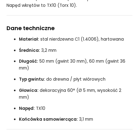
Napęd wkrętów to TX10 (Torx 10).
Dane techniczne
Materiał:
stal nierdzewna C1 (1.4006), hartowana
Średnica:
3,2 mm
Długość:
50 mm (gwint 30 mm), 60 mm (gwint 36
mm)
Typ gwintu:
do drewna / płyt wiórowych
Głowica:
dekoracyjna 60° (Ø 5 mm, wysokość 2
mm)
Napęd:
TX10
Końcówka samowiercąca:
3,1 mm