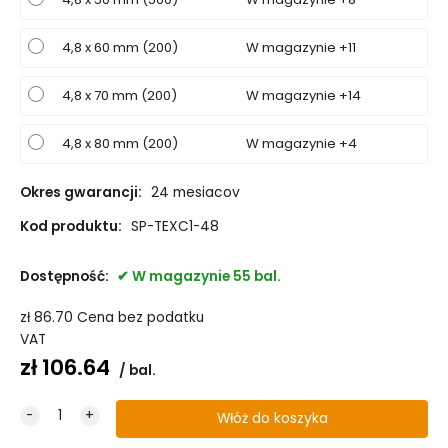
4,8 x 60 mm (200)
W magazynie +11
4,8 x 70 mm (200)
W magazynie +14
4,8 x 80 mm (200)
W magazynie +4
Okres gwarancji:
24 mesiacov
Kod produktu:
SP-TEXC1-48
Dostępność:
W magazynie 55 bal.
zł
86.70
Cena bez podatku
VAT
zł
106.64
bal.