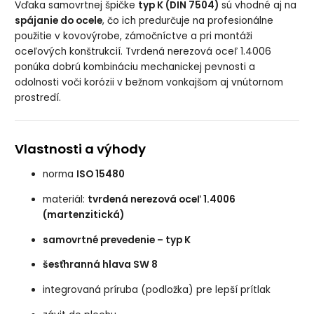
Vďaka samovrtnej špičke
typ K (DIN 7504)
sú vhodné aj na
spájanie do ocele
, čo ich predurčuje na profesionálne
použitie v kovovýrobe, zámočníctve a pri montáži
oceľových konštrukcií. Tvrdená nerezová oceľ 1.4006
ponúka dobrú kombináciu mechanickej pevnosti a
odolnosti voči korózii v bežnom vonkajšom aj vnútornom
prostredí.
Vlastnosti a výhody
norma
ISO 15480
materiál:
tvrdená nerezová oceľ 1.4006
(martenzitická)
samovrtné prevedenie – typ K
šesťhranná hlava SW 8
integrovaná príruba (podložka) pre lepší prítlak