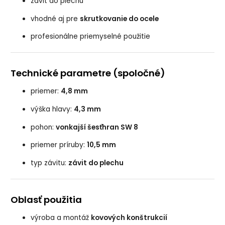
závit do plechu
vhodné aj pre
skrutkovanie do ocele
profesionálne priemyselné použitie
Technické parametre (spoločné)
priemer:
4,8 mm
výška hlavy:
4,3 mm
pohon:
vonkajší šesťhran SW 8
priemer príruby:
10,5 mm
typ závitu:
závit do plechu
Oblasť použitia
výroba a montáž
kovových konštrukcií