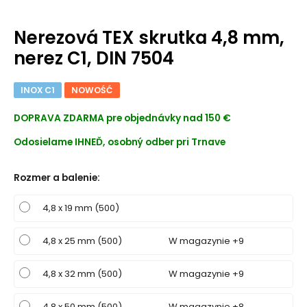
Nerezová TEX skrutka 4,8 mm,
nerez C1, DIN 7504
INOX C1
NOWOŚĆ
DOPRAVA ZDARMA
pre objednávky nad 150 €
Odosielame IHNEĎ, osobný odber pri Trnave
Rozmer a balenie
:
4,8 x 19 mm (500)
4,8 x 25 mm (500)
W magazynie +9
4,8 x 32 mm (500)
W magazynie +9
4,8 x 50 mm (500)
W magazynie +8