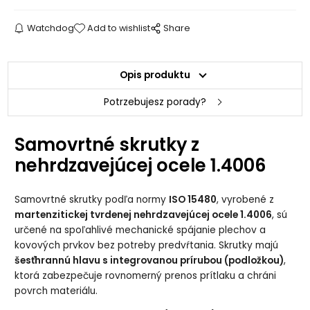
Watchdog
Add to wishlist
Share
Opis produktu
Potrzebujesz porady?
Samovrtné skrutky z
nehrdzavejúcej ocele 1.4006
Samovrtné skrutky podľa normy
ISO 15480
, vyrobené z
martenzitickej tvrdenej nehrdzavejúcej ocele 1.4006
, sú
určené na spoľahlivé mechanické spájanie plechov a
kovových prvkov bez potreby predvŕtania. Skrutky majú
šesťhrannú hlavu s integrovanou prírubou (podložkou)
,
ktorá zabezpečuje rovnomerný prenos prítlaku a chráni
povrch materiálu.