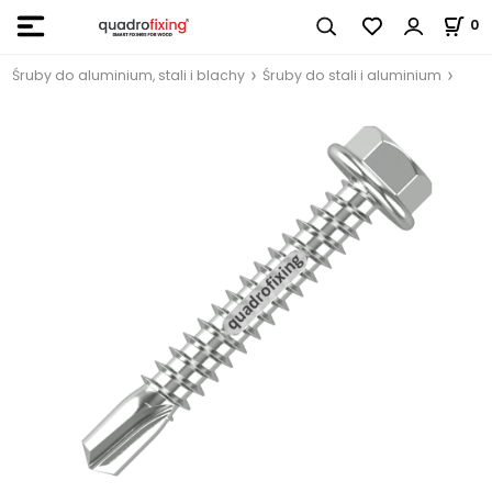
0
Śruby do aluminium, stali i blachy
Śruby do stali i aluminium